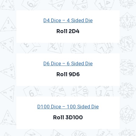
D4 Dice – 4 Sided Die
Roll 2D4
D6 Dice – 6 Sided Die
Roll 9D6
D100 Dice – 100 Sided Die
Roll 3D100