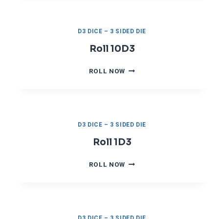
L
9
D
D3 DICE – 3 SIDED DIE
3
Roll 10D3
R
ROLL NOW
O
L
L
1
0
D3 DICE – 3 SIDED DIE
D
3
Roll 1D3
R
ROLL NOW
O
L
L
1
D
D3 DICE – 3 SIDED DIE