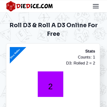
Skip
to
content
Roll D3 & Roll A D3 Online For
Free
Dice Roller
Stats
Counts: 1
D3: Rolled 2 = 2