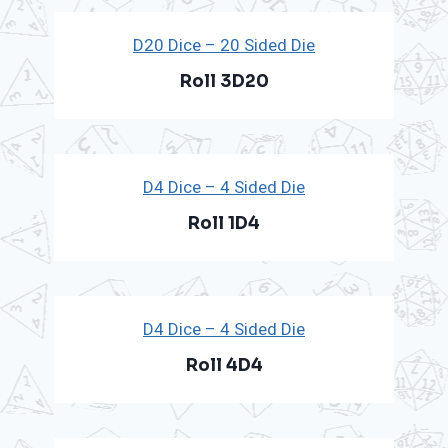
D20 Dice – 20 Sided Die
Roll 3D20
D4 Dice – 4 Sided Die
Roll 1D4
D4 Dice – 4 Sided Die
Roll 4D4