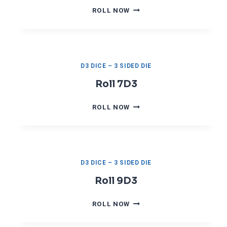
R
ROLL NOW
O
L
L
6
D
D3 DICE – 3 SIDED DIE
3
Roll 7D3
R
ROLL NOW
O
L
L
7
D
D3 DICE – 3 SIDED DIE
3
Roll 9D3
R
ROLL NOW
O
L