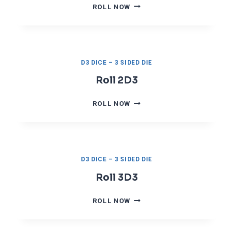
R
ROLL NOW
O
L
L
4
D
D3 DICE – 3 SIDED DIE
3
Roll 2D3
R
ROLL NOW
O
L
L
2
D
D3 DICE – 3 SIDED DIE
3
Roll 3D3
R
ROLL NOW
O
L