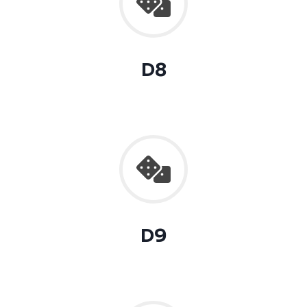
D8
D9