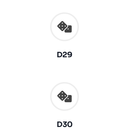
D29
D30