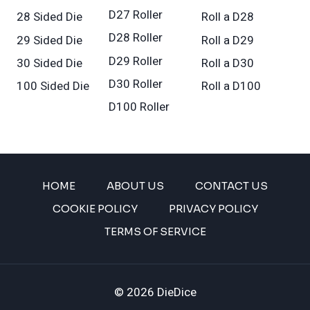
D27 Roller
28 Sided Die
Roll a D28
D28 Roller
29 Sided Die
Roll a D29
D29 Roller
30 Sided Die
Roll a D30
D30 Roller
100 Sided Die
Roll a D100
D100 Roller
HOME
ABOUT US
CONTACT US
COOKIE POLICY
PRIVACY POLICY
TERMS OF SERVICE
© 2026 DieDice