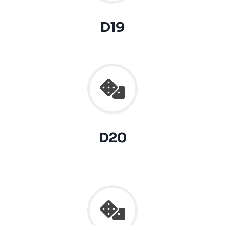
D19
D20