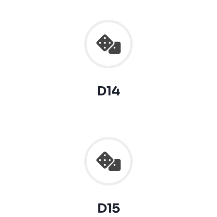
D14
D15