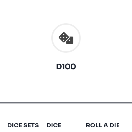
D100
DICE SETS
DICE
ROLL A DIE