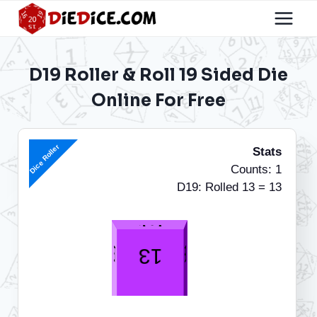
Skip
to
content
D19 Roller & Roll 19 Sided Die
Online For Free
Dice Roller
Stats
Counts: 1
D19: Rolled 13 = 13