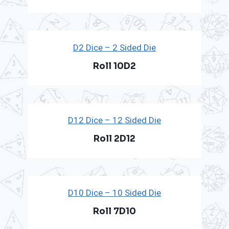
D2 Dice – 2 Sided Die
Roll 10D2
D12 Dice – 12 Sided Die
Roll 2D12
D10 Dice – 10 Sided Die
Roll 7D10