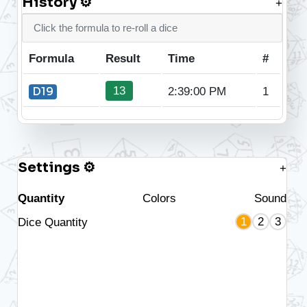
History ⚙
+
Click the formula to re-roll a dice
Formula
Result
Time
#
13
D19
2:39:00 PM
1
Settings ⚙
+
Quantity
Colors
Sound
1
2
3
Dice Quantity