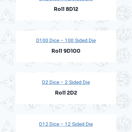
Roll 8D12
D100 Dice – 100 Sided Die
Roll 9D100
D2 Dice – 2 Sided Die
Roll 2D2
D12 Dice – 12 Sided Die