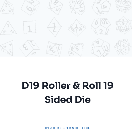
D19 Roller & Roll 19
Sided Die
D19 DICE – 19 SIDED DIE