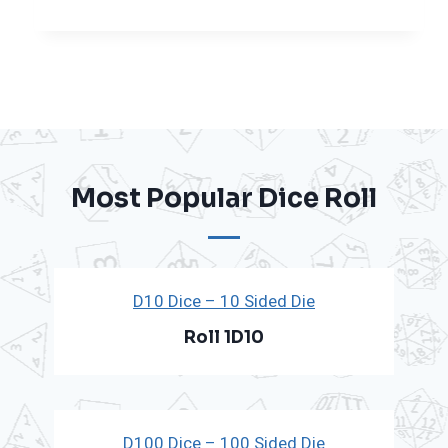
O
L
L
1
0
D
7
Most Popular Dice Roll
D10 Dice – 10 Sided Die
Roll 1D10
D100 Dice – 100 Sided Die