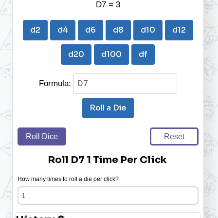
D7 = 3
d2
d4
d6
d8
d10
d12
d20
d100
df
Formula:
Roll a Die
Roll Dice
Reset
Roll D7 1 Time Per Click
How many times to roll a die per click?