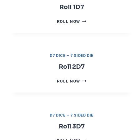
Roll 1D7
R
ROLL NOW
O
L
L
1
D
D7 DICE – 7 SIDED DIE
7
Roll 2D7
R
ROLL NOW
O
L
L
2
D
D7 DICE – 7 SIDED DIE
7
Roll 3D7
R