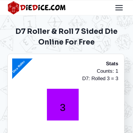
Skip
to
content
D7 Roller & Roll 7 Sided Die
Online For Free
Dice Roller
Stats
Counts: 1
D7: Rolled 3 = 3