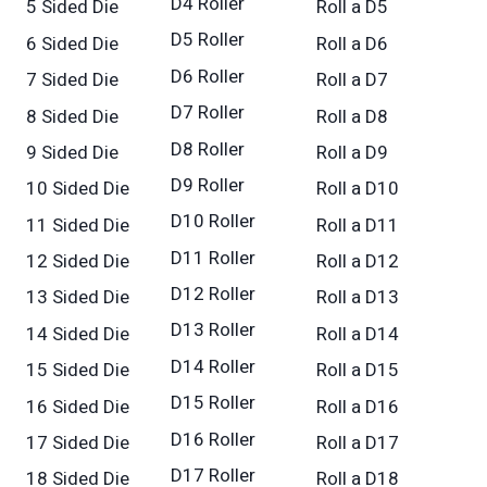
D4 Roller
5 Sided Die
Roll a D5
D5 Roller
6 Sided Die
Roll a D6
D6 Roller
7 Sided Die
Roll a D7
D7 Roller
8 Sided Die
Roll a D8
D8 Roller
9 Sided Die
Roll a D9
D9 Roller
10 Sided Die
Roll a D10
D10 Roller
11 Sided Die
Roll a D11
D11 Roller
12 Sided Die
Roll a D12
D12 Roller
13 Sided Die
Roll a D13
D13 Roller
14 Sided Die
Roll a D14
D14 Roller
15 Sided Die
Roll a D15
D15 Roller
16 Sided Die
Roll a D16
D16 Roller
17 Sided Die
Roll a D17
D17 Roller
18 Sided Die
Roll a D18