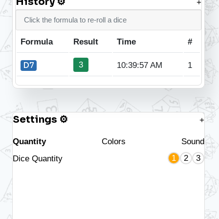
History ⚙
+
Click the formula to re-roll a dice
Formula
Result
Time
#
3
D7
10:39:57 AM
1
Settings ⚙
+
Quantity
Colors
Sound
1
2
3
Dice Quantity