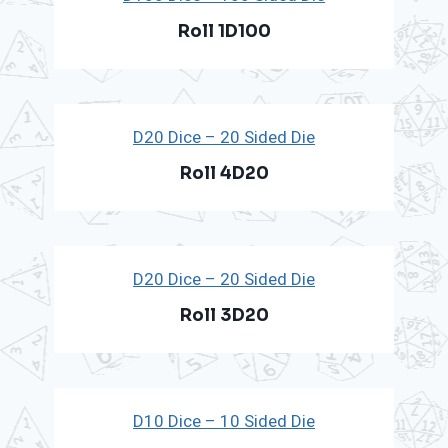
Roll 1D100
D20 Dice – 20 Sided Die
Roll 4D20
D20 Dice – 20 Sided Die
Roll 3D20
D10 Dice – 10 Sided Die