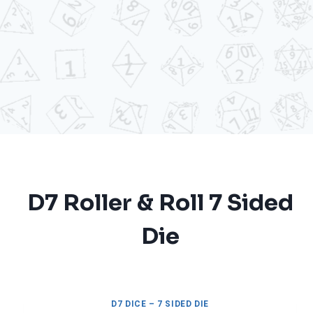
D7 Roller & Roll 7 Sided
Die
D7 DICE – 7 SIDED DIE