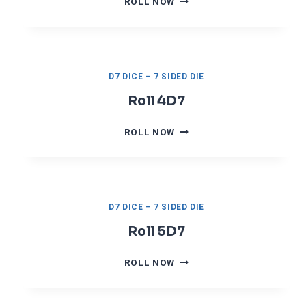
ROLL NOW
O
L
L
3
D
D7 DICE – 7 SIDED DIE
7
Roll 4D7
R
ROLL NOW
O
L
L
4
D
D7 DICE – 7 SIDED DIE
7
Roll 5D7
R
ROLL NOW
O
L
L