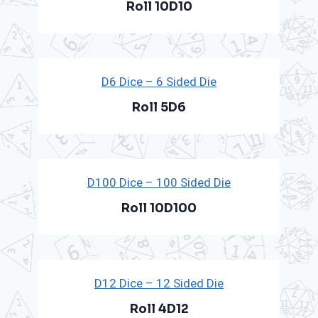
Roll 10D10
D6 Dice – 6 Sided Die
Roll 5D6
D100 Dice – 100 Sided Die
Roll 10D100
D12 Dice – 12 Sided Die
Roll 4D12