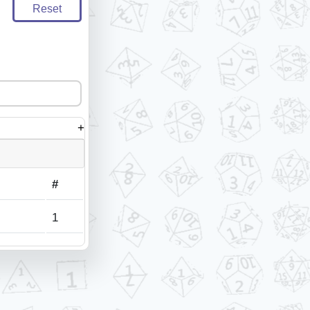
Reset
+
#
1