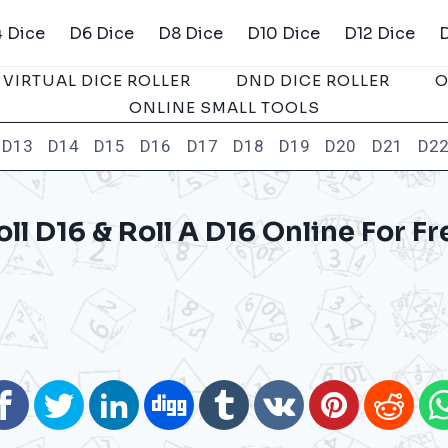
 Dice
D6 Dice
D8 Dice
D10 Dice
D12 Dice
VIRTUAL DICE ROLLER
DND DICE ROLLER
O
ONLINE SMALL TOOLS
D13
D14
D15
D16
D17
D18
D19
D20
D21
D2
oll D16 & Roll A D16 Online For Fr