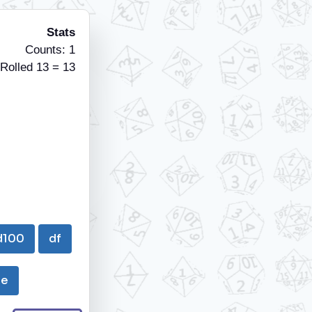
Stats
Counts: 1
Rolled 13 = 13
d100
df
ie