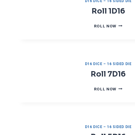
D16 DICE – 16 SIDED DIE
6
Roll 1D16
R
ROLL NOW
O
L
L
1
D
1
D16 DICE – 16 SIDED DIE
6
Roll 7D16
R
ROLL NOW
O
L
L
7
D
1
D16 DICE – 16 SIDED DIE
6