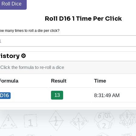
Roll Dice
Roll D16 1 Time Per Click
w many times to roll a die per click?
istory ⚙
Click the formula to re-roll a dice
Formula
Result
Time
13
D16
8:31:49 AM