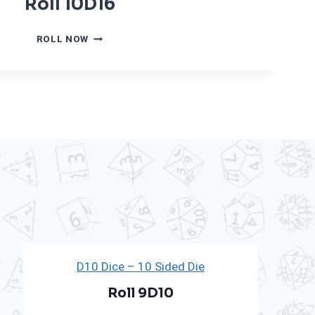
Roll 10D16
R
ROLL NOW
O
L
L
1
0
D
1
6
D10 Dice – 10 Sided Die
Roll 9D10