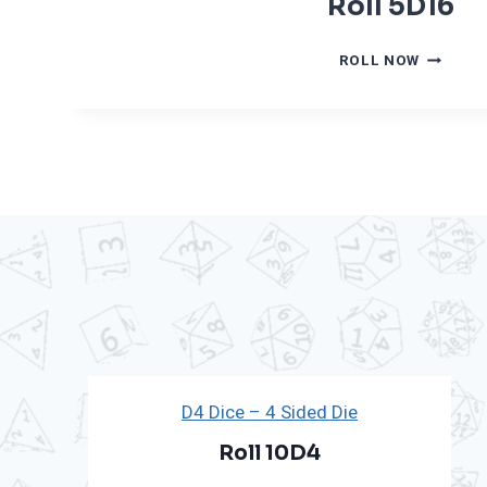
Roll 5D16
R
ROLL NOW
O
L
L
5
D
1
6
D4 Dice – 4 Sided Die
Roll 10D4