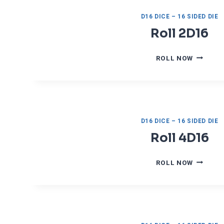
D16 DICE – 16 SIDED DIE
Roll 2D16
R
ROLL NOW
O
L
L
2
D
1
D16 DICE – 16 SIDED DIE
6
Roll 4D16
R
ROLL NOW
O
L
L
4
D
1