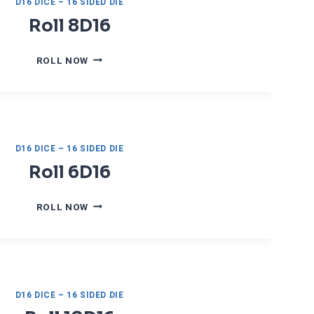
D16 DICE – 16 SIDED DIE
6
Roll 8D16
R
ROLL NOW
O
L
L
8
D
1
D16 DICE – 16 SIDED DIE
6
Roll 6D16
R
ROLL NOW
O
L
L
6
D
1
D16 DICE – 16 SIDED DIE
6