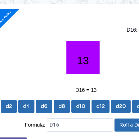
ice Roller
D16: 
D16 = 13
d2
d4
d6
d8
d10
d12
d20
Roll a D
Formula: