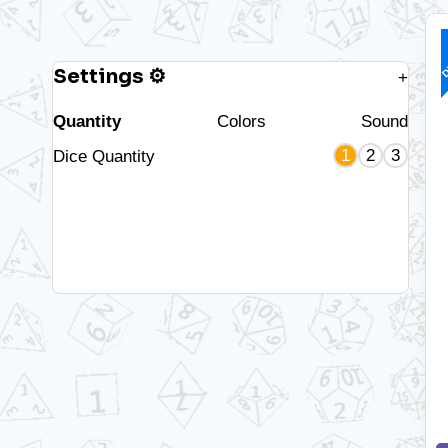
D
Settings ⚙
+
Quantity
Colors
Sound
1
2
3
Dice Quantity