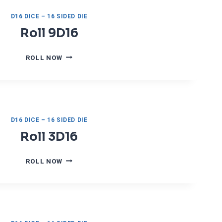
D16 DICE – 16 SIDED DIE
Roll 9D16
R
ROLL NOW
O
L
L
9
D
1
D16 DICE – 16 SIDED DIE
6
Roll 3D16
R
ROLL NOW
O
L
L
3
D
1