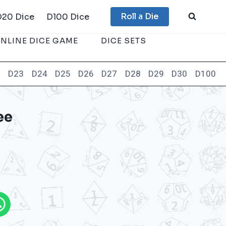
Roll a Die
D20 Dice
D100 Dice
NLINE DICE GAME
DICE SETS
2
D23
D24
D25
D26
D27
D28
D29
D30
D100
ee