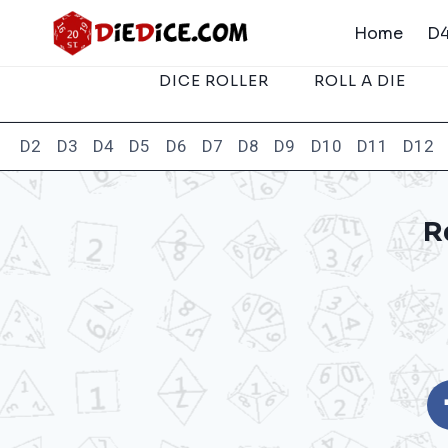
Skip
Home
D4
to
content
DICE ROLLER
ROLL A DIE
D2
D3
D4
D5
D6
D7
D8
D9
D10
D11
D12
R