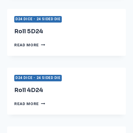
D24 DICE - 24 SIDED DIE
Roll 5D24
ROLL
READ MORE
5D24
D24 DICE - 24 SIDED DIE
Roll 4D24
ROLL
READ MORE
4D24