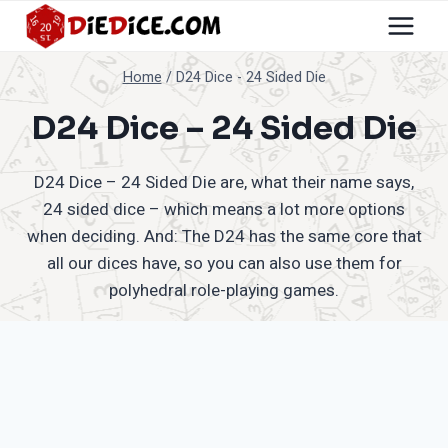
Skip
to
content
Home
/
D24 Dice - 24 Sided Die
D24 Dice – 24 Sided Die
D24 Dice – 24 Sided Die are, what their name says,
24 sided dice – which means a lot more options
when deciding. And: The D24 has the same core that
all our dices have, so you can also use them for
polyhedral role-playing games.