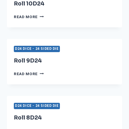
Roll 10D24
ROLL
READ MORE
10D24
D24 DICE - 24 SIDED DIE
Roll 9D24
ROLL
READ MORE
9D24
D24 DICE - 24 SIDED DIE
Roll 8D24