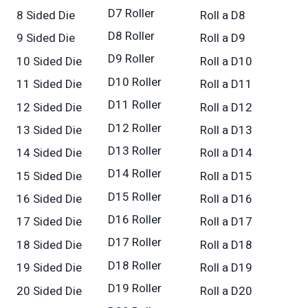
D7 Roller
8 Sided Die
Roll a D8
D8 Roller
9 Sided Die
Roll a D9
D9 Roller
10 Sided Die
Roll a D10
D10 Roller
11 Sided Die
Roll a D11
D11 Roller
12 Sided Die
Roll a D12
D12 Roller
13 Sided Die
Roll a D13
D13 Roller
14 Sided Die
Roll a D14
D14 Roller
15 Sided Die
Roll a D15
D15 Roller
16 Sided Die
Roll a D16
D16 Roller
17 Sided Die
Roll a D17
D17 Roller
18 Sided Die
Roll a D18
D18 Roller
19 Sided Die
Roll a D19
D19 Roller
20 Sided Die
Roll a D20